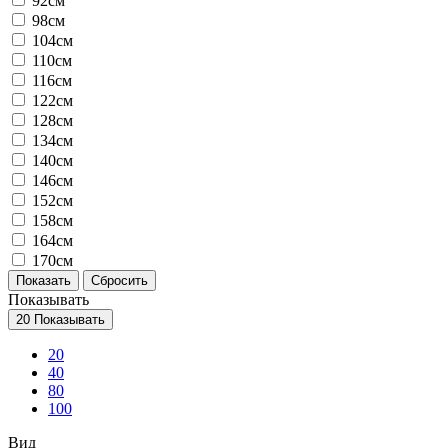
92см
98см
104см
110см
116см
122см
128см
134см
140см
146см
152см
158см
164см
170см
Показывать
20
Показывать
20
40
80
100
Вид