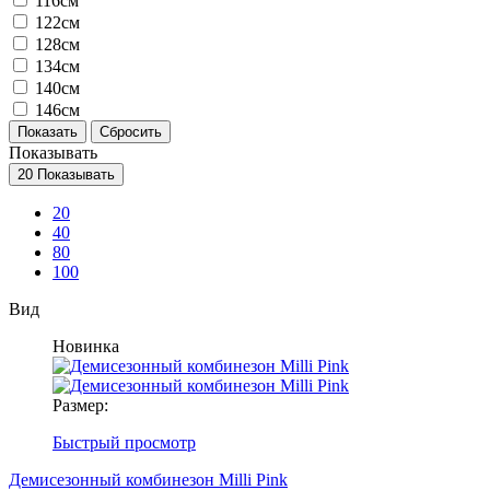
116см
122см
128см
134см
140см
146см
Показывать
20
Показывать
20
40
80
100
Вид
Новинка
Размер:
Быстрый просмотр
Демисезонный комбинезон Milli Pink