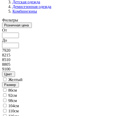
Детская одежда
Демисезонная одежда
Комбинезоны
Фильтры
Розничная цена
От
До
7920
8215
8510
8805
9100
Цвет
Желтый
Размер
86см
92см
98см
104см
110см