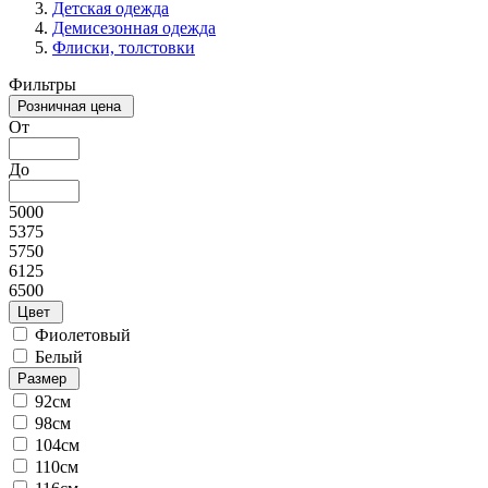
Детская одежда
Демисезонная одежда
Флиски, толстовки
Фильтры
Розничная цена
От
До
5000
5375
5750
6125
6500
Цвет
Фиолетовый
Белый
Размер
92см
98см
104см
110см