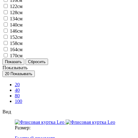
116см
122см
128см
134см
140см
146см
152см
158см
164см
170см
Показывать
20
Показывать
20
40
80
100
Вид
Размер: