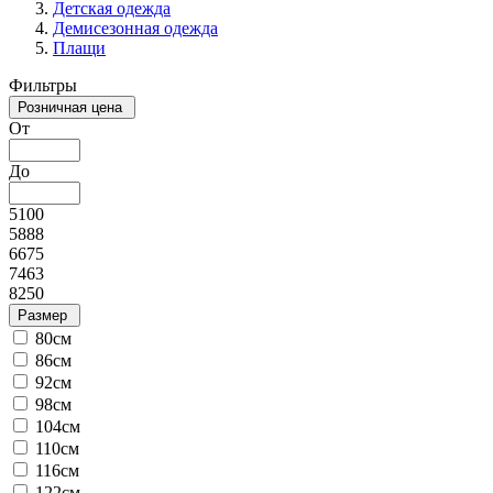
Детская одежда
Демисезонная одежда
Плащи
Фильтры
Розничная цена
От
До
5100
5888
6675
7463
8250
Размер
80см
86см
92см
98см
104см
110см
116см
122см